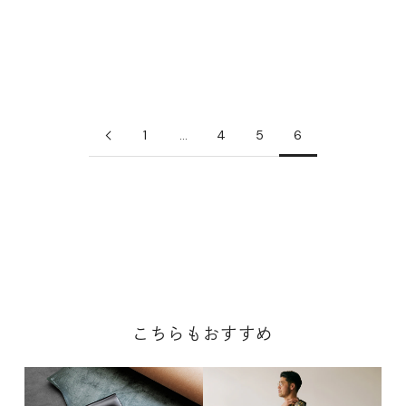
セール価格
¥1,100,000
キャメル/ホワイト×シェルピンク
ブラック/ブラック×モーブ
1
…
4
5
6
こちらもおすすめ