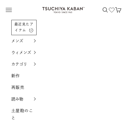
コンテンツへスクロール
土屋鞄製造所
メニューを開く
検索を開く
カー
最近見たア
イテム
メンズ
ウィメンズ
カテゴリ
新作
再販売
読み物
土屋鞄のこ
と