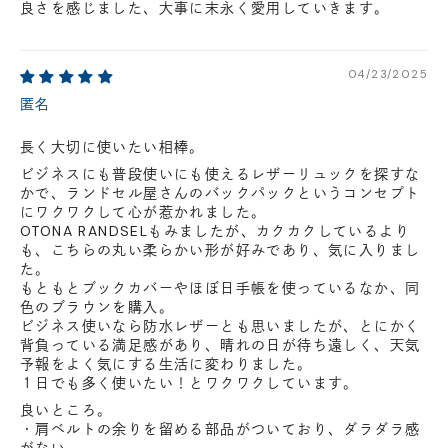
良さを感じました、大事に末永く愛用していきます。
04/23/2025
匿名
長く大切に使いたい相棒。
ビジネスにも普段使いにも使えるレザーリュックを探すな
かで、ランドセル屋さんのバックパックというコンセプト
にワクワクして心が惹かれました。
OTONA RANDSELもみましたが、カクカクしているより
も、こちらの丸い柔らかい形が好みであり、気に入りまし
た。
もともとブックカバーやほぼ日手帳を使っているなか、同
色のブラウンを購入。
ビジネス使いなら防水レザーとも思いましたが、とにかく
背負っている満足感があり、晴れの日が待ち遠しく、天気
予報をよく気にする生活に変わりました。
１日でも多く使いたい！とワクワクしています。
良いところ。
・肩ベルトの余りを留める部品がついており、ダラダラ感