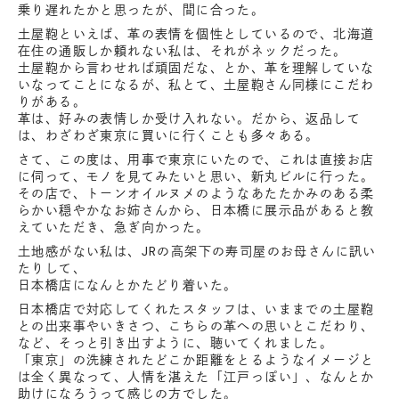
乗り遅れたかと思ったが、間に合った。
土屋鞄といえば、革の表情を個性としているので、北海道
在住の通販しか頼れない私は、それがネックだった。
土屋鞄から言わせれば頑固だな、とか、革を理解していな
いなってことになるが、私とて、土屋鞄さん同様にこだわ
りがある。
革は、好みの表情しか受け入れない。だから、返品して
は、わざわざ東京に買いに行くことも多々ある。
さて、この度は、用事で東京にいたので、これは直接お店
に伺って、モノを見てみたいと思い、新丸ビルに行った。
その店で、トーンオイルヌメのようなあたたかみのある柔
らかい穏やかなお姉さんから、日本橋に展示品があると教
えていただき、急ぎ向かった。
土地感がない私は、JRの高架下の寿司屋のお母さんに訊い
たりして、
日本橋店になんとかたどり着いた。
日本橋店で対応してくれたスタッフは、いままでの土屋鞄
との出来事やいきさつ、こちらの革への思いとこだわり、
など、そっと引き出すように、聴いてくれました。
「東京」の洗練されたどこか距離をとるようなイメージと
は全く異なって、人情を湛えた「江戸っぽい」、なんとか
助けになろうって感じの方でした。