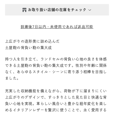
お取り扱い店舗の在庫をチェック
西新井本店
- 在庫 -
×
到着後7日以内・未使用であれば返品可能
鎌倉店
- 在庫 -
×
上広がりの造形美に詰め込んだ
土屋鞄の背負い鞄の集大成
丸の内店
- 在庫 -
△
持つ人を引き立て、ランドセルの背負い心地の良さを体感
渋谷店
- 在庫 -
△
できる土屋鞄の背負い鞄の集大成です。性別や年齢に関係
なく、あらゆるスタイル・シーンに寄り添う相棒を目指し
ました。
六本木店
- 在庫 -
×
充実した収納機能を備えながら、荷物が下に溜まりにくい
日本橋店
- 在庫 -
△
上広がりのデザインで、すっきりとした見た目と快適な背
負い心地を実現。革らしい風合いと豊かな経年変化を楽し
自由が丘店
- 在庫 -
×
めるイタリアンレザーを贅沢に使うことで、永く愛用する