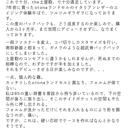
これで十分、the土屋鞄、で十分満足しています。
7年前に買ったotonaランドセルのイタリアンレザーのエ
イジング体験半ばで、ツルツルギラギラになっておりま
す。
この度のバックパックも、どう成長するのか楽しみで、購
入から2ヶ月半、まだ世間にデビューさせずに、なでまく
っております。
一部ファスナーを変え、コバ切りしカスタマイズを行い、
南部鉄器と相まって、ガメラのような超武骨バックパック
にしてしまいました。
土屋鞄のコンセプトに違うかもしれませんが、死ぬまでの
相棒なので、わずかですが手を加えました。
それをデビューさせる日が楽しみなのですが、、、
一点、個人的な難。
カッチリしたotonaランドセルと異なり、フォルムが保て
ない。
私はB5の重い辞書を普段から持ち歩いているので、下の空
間が後ろに張り出し、そこのサイドポケットの空間もやた
ら外に押し出される。
フォルムが良かっただけにそれを入れるものにより形を損
なうのが、痛い。
ですが、これは、硬い芯材でケースを作ればなんとかなり
そうです。