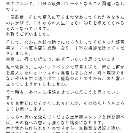
全てにおいて、自分の最強バゲージとなること間違いなし
です。
土屋鞄様、そして購入に至るまで関わってくれたみなさん
のおかげで、これからの人生にさらに彩りを与えてくれる
ものとなっています。
有難うございました。
そして、なんとか私の助けになろうとしてくださった好青
年は、この度本店に異動になり、丁寧な挨拶を送ってくだ
さいました。
東京に、行った折には、必ず伺いたいと思っています。
私の物欲は、このバックパックで節目を迎え、新たに何か
を購入したいというものは落着しましたが、時々無視でき
ない作品を世に送り出す土屋鞄のことですから、また奮い
立ってしまうかもしれません。
その時も、あの方に相談させていただこうと思っていま
す。
またお世話になるかもしれませんが、その時もどうかよろ
しくお願いします。
こちらの想いを汲んでくださる土屋鞄スタッフと鞄を選べ
ば、その鞄への想いも強くなり格別になります。
生き物から作られたものですから、無機質な通販と違い、