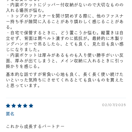
・内装ポケットにジッパー付収納がないので大切なものの
入れる場所が悩む。
・トップのファスナーを開け閉めする際に、他のファスナ
ー持ち手が隙間に入ることがあり煩わしく感じることがあ
る。
・自宅で保管するときに、どう置こうか悩む。縦置きは自
立せず、背面は肩ベルト潰すのに抵抗が。最終的に木製リ
ングハンガーで吊るしたら、とても良く、見た目も良い感
じになりました。
・内装ポケットは厚みがあるものも入り使い勝手がいい反
面、厚みが出てしまうと、メイン収納に入れるときに引っ
掛かりを感じる。
基本的な話ですが背負い心地も良く、長く長く使い続けた
いといった気持ちにさせてくれるとても良いものを買えた
と思っています。
02/07/2025
匿名
これから成長するパートナー