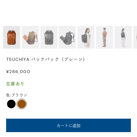
TSUCHIYA バックパック（プレーン）
セール価格
¥286,000
在庫あり
色:
ブラウン
ブラック
ブラウン
カートに追加