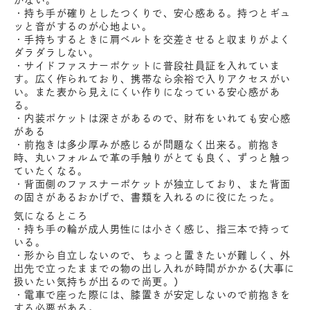
がない。
・持ち手が確りとしたつくりで、安心感ある。持つとギュ
ッと音がするのが心地よい。
・手持ちするときに肩ベルトを交差させると収まりがよく
ダラダラしない。
・サイドファスナーポケットに普段社員証を入れていま
す。広く作られており、携帯なら余裕で入りアクセスがい
い。また表から見えにくい作りになっている安心感があ
る。
・内装ポケットは深さがあるので、財布をいれても安心感
がある
・前抱きは多少厚みが感じるが問題なく出来る。前抱き
時、丸いフォルムで革の手触りがとても良く、ずっと触っ
ていたくなる。
・背面側のファスナーポケットが独立しており、また背面
の固さがあるおかげで、書類を入れるのに役にたった。
気になるところ
・持ち手の輪が成人男性には小さく感じ、指三本で持って
いる。
・形から自立しないので、ちょっと置きたいが難しく、外
出先で立ったままでの物の出し入れが時間がかかる(大事に
扱いたい気持ちが出るので尚更。)
・電車で座った際には、膝置きが安定しないので前抱きを
する必要がある。