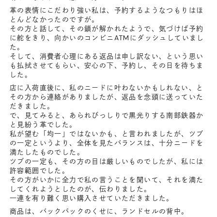
革の表情にこだわり強い私は、予約するようなつもりはほ
とんどなかったのですが。
その方と話して、その鎖が解かれたようで、気づけば予約
に舵をきり、向かいのコンビニATMにダッシュしていまし
た。
そして、消費者心理にある返品は申し訳ない、という思い
も払拭させてもらい、安心の下、予約し、その日を待ちま
した。
店に入荷直後に、私のニードに叶わないかもしれない、と
その方から連絡がありましたが、返品を念頭に送っていた
だきました。
で、見てみると、あられびっしりで黒光りする南部鉄器か
と見紛う革でした。
私が望む「均一」ではないかも、と言われましたが、ツブ
の一定というより、全体を見たバランスは、十分ニードを
満たしたものでした。
ツブの一定も、その方の目は厳しいものでしたが、私には
許容範囲でした。
その方がいかに全力で私の言うことを聞いて、それを満た
してくれようとしたのが、伝わりました。
一連を有り難く思い購入させていただきました。
商品は、バックパックのくせに、ランドセルの背中。