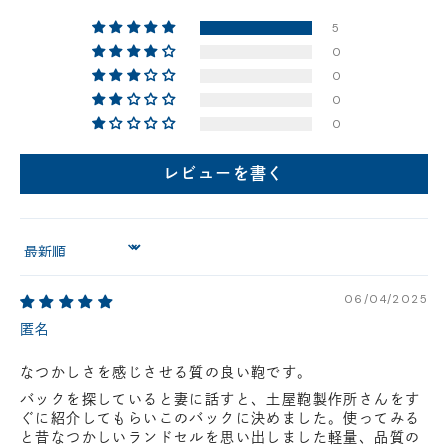
円(税込)以下の場合、代引きでのご配送も可能です。
5
新製品については販売開始日より取扱いとなります。
0
在庫状況について
0
※在庫ありの表示の際にも売り切れや他のお客様の取り置きの場合がご
0
ざいます。
0
※在庫状況は随時変動しているため、ご来店時に売り切れの場合がござ
います。
※新製品については、在庫表示が発売開始日までに変動する場合がござ
レビューを書く
います。
最新の在庫状況については、ご利用店舗に直接お問い
合わせください。
店舗一覧はこちら
Sort by
06/04/2025
匿名
なつかしさを感じさせる質の良い鞄です。
バックを探していると妻に話すと、土屋鞄製作所さんをす
ぐに紹介してもらいこのバックに決めました。使ってみる
と昔なつかしいランドセルを思い出しました軽量、品質の