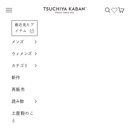
コンテンツへスクロール
土屋鞄製造所
メニューを開く
検索を開く
カー
最近見たア
イテム
メンズ
ウィメンズ
カテゴリ
新作
再販売
読み物
土屋鞄のこ
と