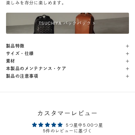
楽しみを存分に楽しめます。
横浜店
- 在庫 -
△
chevron_right
TSUCHIYA バックパック
軽井澤工房店
- 在庫 -
×
製品特徴
名古屋店
- 在庫 -
△
サイズ・仕様
素材
神戸店
- 在庫 -
×
本製品のメンテナンス・ケア
製品の注意事項
京都店
- 在庫 -
×
梅田店
- 在庫 -
△
カスタマーレビュー
福岡店
- 在庫 -
×
5つ星中5.00つ星
5件のレビューに基づく
店舗に在庫がある場合、お支払金額が合計300,000