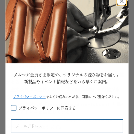
万が一、身に覚えのない、疑わしい請求メールをお受け取
りになった際は、不用意に操作を行わないようにご注意く
ださい。
現在弊社で確認出来ている上記メール内容の特徴として、
・Amazonを騙っての注文確認メールとして送信されてい
る。
・注文番号に共通性があり、「506-8642869-
9066845」と記載がある。
・荷受先情報に共通性があり、「福岡県飯塚市~」と記載
メルマガ会員さま限定で、オリジナルの読み物をお届け。
がある。
新製品やイベント情報などをいち早くご案内。
・注文金額に共通性があり、「￥86,500」と記載があ
る。
プライパシーポリシー
をよくお読みいただき、同意の上ご登録ください。
・メール送信元が「supprt@tsuchiya-kaban.j」と弊社
プライバシーポリシーに同意する
メールアドレスを偽装している。
※正しいメールアドレスは「support[at]tsuchiya-
kaban.com」となります。