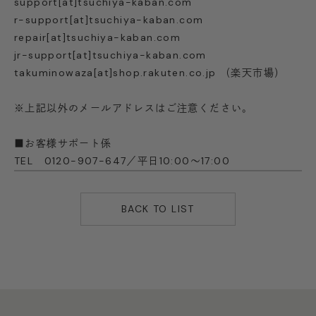
support[at]tsuchiya-kaban.com
r-support[at]tsuchiya-kaban.com
repair[at]tsuchiya-kaban.com
jr-support[at]tsuchiya-kaban.com
takuminowaza[at]shop.rakuten.co.jp （楽天市場）
※上記以外のメールアドレスはご注意ください。
■お客様サポート係
TEL 0120-907-647／平日10:00～17:00
BACK TO LIST