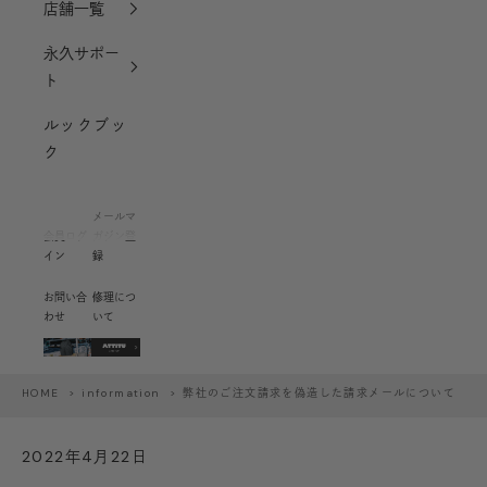
店舗一覧
永久サポー
ト
ルックブッ
ク
メールマ
会員ログ
ガジン登
イン
録
お問い合
修理につ
わせ
いて
HOME
>
information
> 弊社のご注文請求を偽造した請求メールについて
2022年4月22日