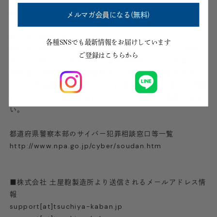
以上、該当する内容がある場合にはご注意ください。
メルマガ会員になる(無料)
■万が一被害にあってしまったら？
各種SNSでも最新情報をお届けしています
弊社では被害に関する対応はできません。 万が一、被害に
ご登録はこちらから
あわれた場合は、取引相手に関する資料を手元に用意し、
居住地を管轄している警察署または都道府県警察本部サイ
バー犯罪相談窓口に速やかにご相談ください。 また、詳細
につきましては、消費者庁のホームページをご確認くださ
い。
都道府県警察本部のサイバー犯罪相談窓口等一覧
http://www.npa.go.jp/cyber/soudan.htm
■株式会社 土屋鞄製造所より送信されるメールアドレス情
報
support[at]tsuchiya-kaban.jp