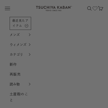
コンテンツへスクロール
土屋鞄製造所
メニューを開く
検索を開く
カー
最近見たア
イテム
メンズ
ウィメンズ
カテゴリ
新作
再販売
読み物
土屋鞄のこ
と