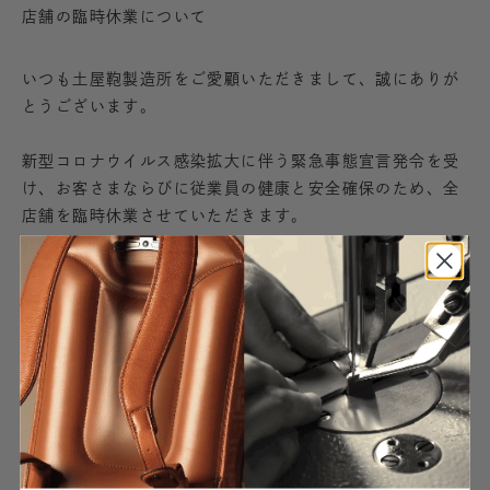
店舗の臨時休業について
いつも土屋鞄製造所をご愛顧いただきまして、誠にありが
とうございます。
新型コロナウイルス感染拡大に伴う緊急事態宣言発令を受
け、お客さまならびに従業員の健康と安全確保のため、全
店舗を臨時休業させていただきます。
■軽井澤工房店
■京都店
4月18日(土)～当面の間、臨時休業
※4月17日(金)は17:00までの短縮営業
■西新井本店
■自由が丘店