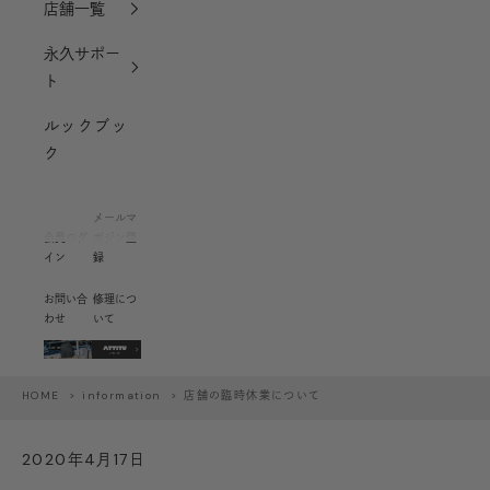
店舗一覧
永久サポー
ト
ルックブッ
ク
メールマ
会員ログ
ガジン登
イン
録
お問い合
修理につ
わせ
いて
HOME
>
information
> 店舗の臨時休業について
2020年4月17日