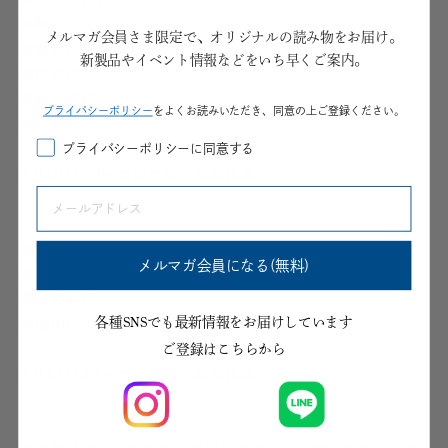
■横浜店
メルマガ会員さま限定で、オリジナルの読み物をお届け。
■鎌倉店
新製品やイベント情報などをいち早くご案内。
■神戸店
■名古屋店
プライパシーポリシー
をよくお読みいただき、同意の上ご登録ください。
■福岡店
プライバシーポリシーに同意する
4月11日(土)～当面の間、臨時休業
■渋谷店
メルマガ会員になる(無料)
■日本橋店
■丸の内店
各種SNSでも最新情報をお届けしています
■梅田店
ご登録はこちらから
4月8日(水)〜当面の間、臨時休業