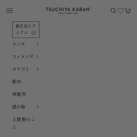
コンテンツへスクロール
土屋鞄製造所
メニューを開く
検索を開く
カー
最近見たア
イテム
メンズ
ウィメンズ
カテゴリ
新作
再販売
読み物
土屋鞄のこ
と