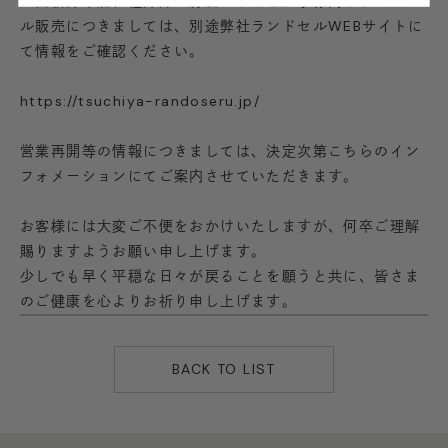
※西新井本店、軽井澤工房店におけるお子様向けランドセ
ル販売につきましては、別途弊社ランドセルWEBサイトに
て情報をご確認ください。
https://tsuchiya-randoseru.jp/
営業再開等の情報につきましては、決定次第こちらのイン
フォメーションにてご案内させていただきます。
お客様には大変ご不便をおかけいたしますが、何卒ご理解
賜りますようお願い申し上げます。
少しでも早く平穏な日々が戻ることを願うと共に、皆さま
のご健康を心よりお祈り申し上げます。
BACK TO LIST