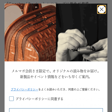
「Coeche（クーシェ）」シリーズに新色が登場。
メルマガ会員さま限定で、オリジナルの読み物をお届け。
新製品やイベント情報などをいち早くご案内。
鮮やかなラム革の「Coeche（クーシェ）」シリーズに2つ
プライパシーポリシー
をよくお読みいただき、同意の上ご登録ください。
の新色が登場。爽やかで誠実な印象の「ブルーシエル」
と、華やかで女性らしさの香る「ライラックピンク」が加
プライバシーポリシーに同意する
わりました。そこに「ティール」などを含めた、鮮やかな
カラーバリエーションです。自分らしいスタイルになじ