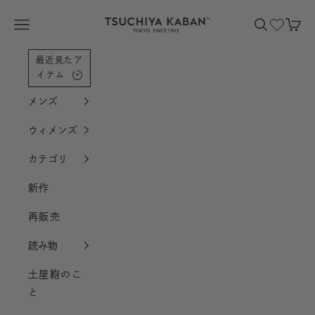
コンテンツへスクロール
土屋鞄製造所
メニューを開く
検索を開く
カー
最近見たア
イテム
メンズ
ウィメンズ
カテゴリ
新作
再販売
読み物
土屋鞄のこ
と