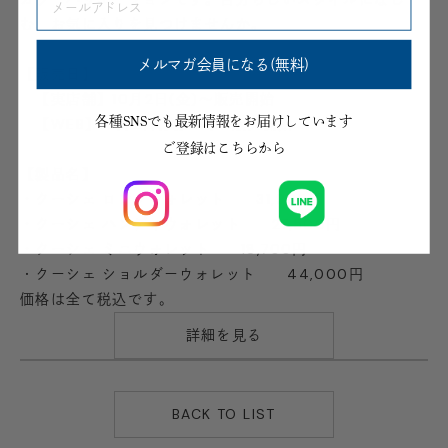
む、お気に入りを見つけませんか。
メルマガ会員になる(無料)
【販売日】
【実店舗】10月2日(金)～販売開始
各種SNSでも最新情報をお届けしています
【WEB】10月2日(金)12時～販売開始
ご登録はこちらから
【製品名】
・クーシェ ロングウォレット 31,900円
・クーシェ ハンディウォレット 27,500円
・クーシェ ミニウォレット 18,700円
・クーシェ ショルダーウォレット 44,000円
価格は全て税込です。
詳細を見る
BACK TO LIST