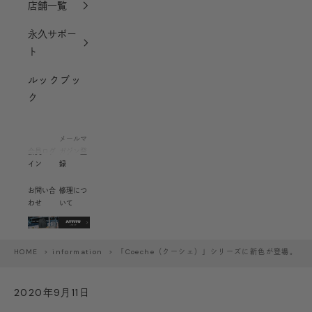
店舗一覧
永久サポー
ト
ルックブッ
ク
メールマ
会員ログ
ガジン登
イン
録
お問い合
修理につ
わせ
いて
HOME
>
information
> 「Coeche（クーシェ）」シリーズに新色が登場。
2020年9月11日