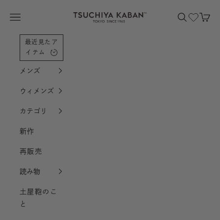
コンテンツへスクロール
土屋鞄製造所
メニューを開く
検索を開く
カー
最近見たア
イテム
メンズ
ウィメンズ
カテゴリ
新作
再販売
読み物
土屋鞄のこ
と