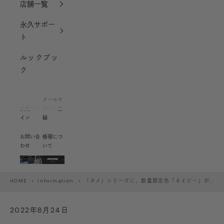
店舗一覧
永久サポー
ト
ルックブッ
ク
メールマ
会員ログ
ガジン登
イン
録
お問い合
修理につ
わせ
いて
HOME
>
information
> 「ヌメ」シリーズに、数量限定色「ネイビー」が登場。
2022年8月24日