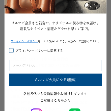
ネイビー色とバランスを取りました。大人の上品さと落ち
着きを演出してくれる「ネイビー」色は、ビジネスシーン
でも誠実な印象を与えてくれるはずです。
メルマガ会員さま限定で、オリジナルの読み物をお届け。
新製品やイベント情報などをいち早くご案内。
プライパシーポリシー
をよくお読みいただき、同意の上ご登録ください。
プライバシーポリシーに同意する
【販売日】
【実店舗】9月15日(木)～販売開始
【WEB】9月15日(木)10時～順次販売開始
【製品名】
メルマガ会員になる(無料)
・【数量限定色】ヌメ ファスナーロングパース
¥39,600
各種SNSでも最新情報をお届けしています
・【数量限定色】ヌメ 長財布 ¥37,400
ご登録はこちらから
・【数量限定色】ヌメ バイブル手帳 ¥36,300
・【数量限定色】ヌメ 長札入れ ¥35,200