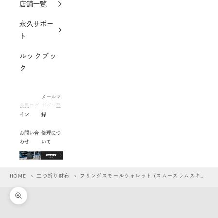
店舗一覧
永久サポー
ト
ルックブッ
ク
メールマ
会員ログ
ガジン登
イン
録
お問い合
修理につ
わせ
いて
HOME
>
二つ折り財布
> フリンジスモールウォレット (スムースラムスキン)
ズームイン