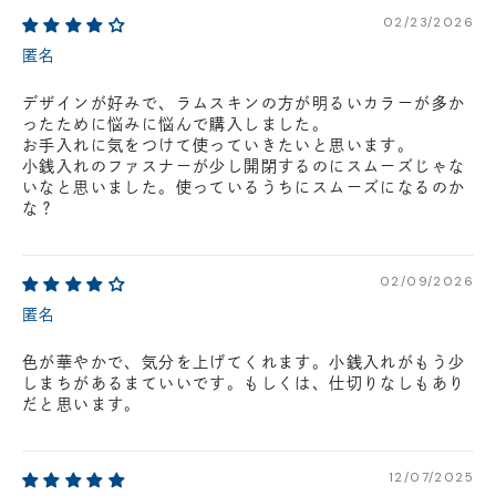
円(税込)以下の場合、代引きでのご配送も可能です。
02/23/2026
新製品については販売開始日より取扱いとなります。
匿名
在庫状況について
デザインが好みで、ラムスキンの方が明るいカラーが多か
※在庫ありの表示の際にも売り切れや他のお客様の取り置きの場合がご
ったために悩みに悩んで購入しました。
ざいます。
※在庫状況は随時変動しているため、ご来店時に売り切れの場合がござ
お手入れに気をつけて使っていきたいと思います。
います。
小銭入れのファスナーが少し開閉するのにスムーズじゃな
※新製品については、在庫表示が発売開始日までに変動する場合がござ
いなと思いました。使っているうちにスムーズになるのか
います。
な？
最新の在庫状況については、ご利用店舗に直接お問い
合わせください。
店舗一覧はこちら
02/09/2026
匿名
色が華やかで、気分を上げてくれます。小銭入れがもう少
しまちがあるまていいです。もしくは、仕切りなしもあり
だと思います。
12/07/2025