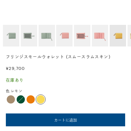
フリンジスモールウォレット (スムースラムスキン)
セール価格
¥29,700
在庫あり
色:
レモン
クレイ
グリーン
コーラル
レモン
カートに追加