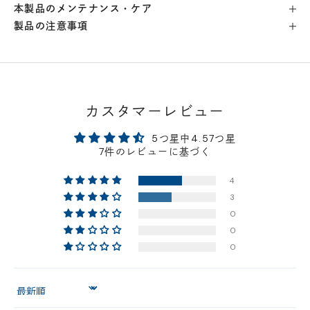
本製品のメンテナンス・ケア
製品の注意事項
横浜店
- 在庫 -
×
軽井澤工房店
- 在庫 -
△
名古屋店
- 在庫 -
△
カスタマーレビュー
5つ星中4.57つ星
神戸店
- 在庫 -
△
7件のレビューに基づく
4
京都店
- 在庫 -
△
3
0
梅田店
- 在庫 -
△
0
0
福岡店
- 在庫 -
△
Sort by
店舗に在庫がある場合、お支払金額が合計300,000