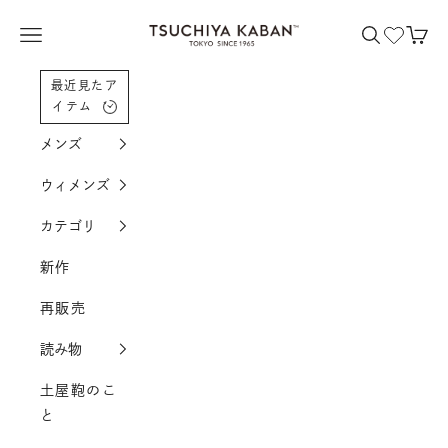
コンテンツへスクロール
土屋鞄製造所
メニューを開く
検索を開く
カー
最近見たア
イテム
メンズ
ウィメンズ
カテゴリ
新作
再販売
読み物
土屋鞄のこ
と