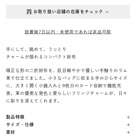
お取り扱い店舗の在庫をチェック
西新井本店
- 在庫 -
△
到着後7日以内・未使用であれば返品可能
鎌倉店
- 在庫 -
△
手にして、眺めて、うっとり
チャームが揺れるコンパクト財布
丸の内店
- 在庫 -
△
端正な形の二折財布を、肌目細やかで優しい手触りのラム
渋谷店
- 在庫 -
△
革で仕立てました。小さなバッグに収まる手のひらサイズ
に、大きく開く小銭入れと9枚分のカード収納で機能充
実。革の優美な発色と愛らしいフリンジチャームが、日々
六本木店
- 在庫 -
△
に彩りを添えてくれます。
日本橋店
- 在庫 -
△
製品特徴
サイズ・仕様
自由が丘店
- 在庫 -
△
素材