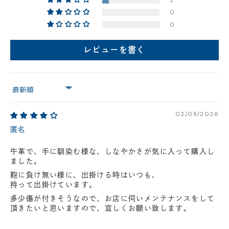
2
0
店舗に在庫がある場合、お支払金額が合計300,000
0
円(税込)以下の場合、代引きでのご配送も可能です。
新製品については販売開始日より取扱いとなります。
レビューを書く
在庫状況について
※在庫ありの表示の際にも売り切れや他のお客様の取り置きの場合がご
ざいます。
※在庫状況は随時変動しているため、ご来店時に売り切れの場合がござ
Sort by
います。
※新製品については、在庫表示が発売開始日までに変動する場合がござ
02/08/2026
います。
最新の在庫状況については、ご利用店舗に直接お問い
匿名
合わせください。
店舗一覧はこちら
牛革で、手に馴染む様な、しなやかさが気に入って購入し
ました。
鞄に負け無い様に、出掛ける時はいつも、
持って出掛けています。
多少傷が付きそうなので、お店に伺いメンテナンスをして
頂きたいと思いますので、宜しくお願い致します。