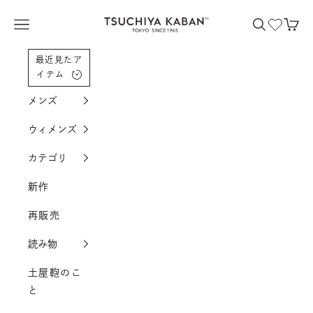
コンテンツへスクロール
土屋鞄製造所
メニューを開く
検索を開く
カー
最近見たア
イテム
メンズ
ウィメンズ
カテゴリ
新作
再販売
読み物
土屋鞄のこ
と