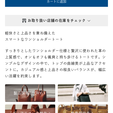
カートに追加
お取り扱い店舗の在庫をチェック
西新井本店
- 在庫 -
△
軽快さと上品さを兼ね備えた
スマートなワンショルダートート
鎌倉店
- 在庫 -
△
すっきりとしたワンショルダー仕様と贅沢に使われた革の
上質感で、オンもオフも颯爽と持ち歩けるトートです。シ
丸の内店
- 在庫 -
△
ンプルなデザインの中で、トップの曲線美が上品なアクセ
ントに。カジュアル感と上品さの程良いバランスが、幅広
渋谷店
- 在庫 -
△
い活躍を約束します。
六本木店
- 在庫 -
△
chevron_right
chevron_right
製品開発STORY
ユーザーコラム
日本橋店
- 在庫 -
△