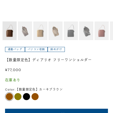
通勤バッグ
パソコン収納
斜めがけ
【数量限定色】ディアリオ フリーワンショルダー
セール価格
¥77,000
在庫あり
Color:
【数量限定色】カーキブラウン
カーキブラウン
カーキ
ブラック
ブラウン