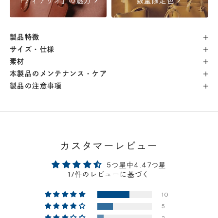
chevron_right
chevron_right
「ディアリオ」の魅力
数量限定色
自由が丘店
- 在庫 -
△
製品特徴
横浜店
- 在庫 -
△
サイズ・仕様
素材
軽井澤工房店
- 在庫 -
△
本製品のメンテナンス・ケア
製品の注意事項
名古屋店
- 在庫 -
△
神戸店
- 在庫 -
△
カスタマーレビュー
京都店
- 在庫 -
△
5つ星中4.47つ星
17件のレビューに基づく
梅田店
- 在庫 -
△
10
5
福岡店
- 在庫 -
△