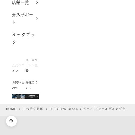
店舗一覧
永久サポー
ト
ルックブッ
ク
メールマ
会員ログ
ガジン登
イン
録
お問い合
修理につ
わせ
いて
HOME
>
二つ折り財布
> TSUCHIYA Class レベーヌ フォールディングウォレット
ズームイン