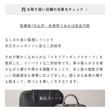
お取り扱い店舗の在庫をチェック
西新井本店
- 在庫 -
△
到着後7日以内・未使用であれば返品可能
鎌倉店
- 在庫 -
×
なじみの良い質感にうっとり
手元をエレガントに彩る二折財布
丸の内店
- 在庫 -
△
きめが細かくなめらかな「イタリアンボックスカーフ」を
渋谷店
- 在庫 -
△
使用した、コンパクトな二折財布です。革の柔らかさを保
ちながら硬さや厚みを調整することで、光と影の陰影が美
しい高級感ある表情に仕上げました。控えめな金具の輝き
六本木店
- 在庫 -
×
も相まって、持つ人を美しく引き立てます。
日本橋店
- 在庫 -
△
chevron_right
製品ストーリー
自由が丘店
- 在庫 -
×