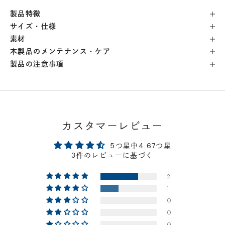
製品特徴
横浜店
- 在庫 -
△
サイズ・仕様
素材
軽井澤工房店
- 在庫 -
△
本製品のメンテナンス・ケア
製品の注意事項
名古屋店
- 在庫 -
△
神戸店
- 在庫 -
×
カスタマーレビュー
京都店
- 在庫 -
×
5つ星中4.67つ星
3件のレビューに基づく
梅田店
- 在庫 -
×
2
1
福岡店
- 在庫 -
×
0
0
店舗に在庫がある場合、お支払金額が合計300,000
0