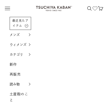
コンテンツへスクロール
土屋鞄製造所
メニューを開く
検索を開く
カー
最近見たア
イテム
メンズ
ウィメンズ
カテゴリ
新作
再販売
読み物
土屋鞄のこ
と