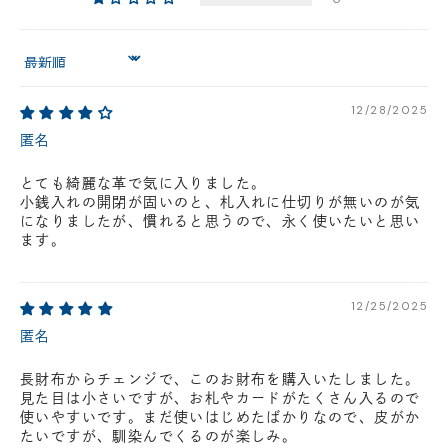
円(税込)以下の場合、代引きでのご配送も可能です。
新製品については販売開始日より取扱いとなります。
Sort by
在庫状況について
※在庫ありの表示の際にも売り切れや他のお客様の取り置きの場合がご
ざいます。
12/28/2025
※在庫状況は随時変動しているため、ご来店時に売り切れの場合がござ
匿名
います。
※新製品については、在庫表示が発売開始日までに変動する場合がござ
とても綺麗な革で気に入りました。
います。
小銭入れの開閉が固いのと、札入れに仕切りが無いのが気
最新の在庫状況については、ご利用店舗に直接お問い
になりましたが、慣れると思うので、永く使いたいと思い
合わせください。
店舗一覧はこちら
ます。
12/25/2025
匿名
長財布からチェンジで、このお財布を購入いたしました。
見た目は小さいですが、お札やカードがたくさん入るので
使いやすいです。まだ使いはじめたばかりなので、皮がか
たいですが、馴染んでくるのが楽しみ。