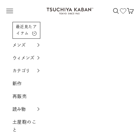
コンテンツへスクロール
土屋鞄製造所
メニューを開く
検索を開く
カー
最近見たア
イテム
メンズ
ウィメンズ
カテゴリ
新作
再販売
読み物
土屋鞄のこ
と