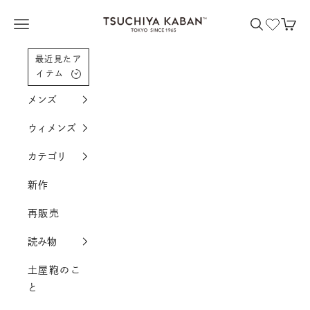
コンテンツへスクロール
土屋鞄製造所
メニューを開く
検索を開く
カー
最近見たア
イテム
メンズ
ウィメンズ
カテゴリ
新作
再販売
読み物
土屋鞄のこ
と