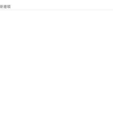
新着順
ビークル ジップキーケース
セール価格
¥22,000
スモーキーブラウン
ヴィンテージオリーブ
ダークインディゴ