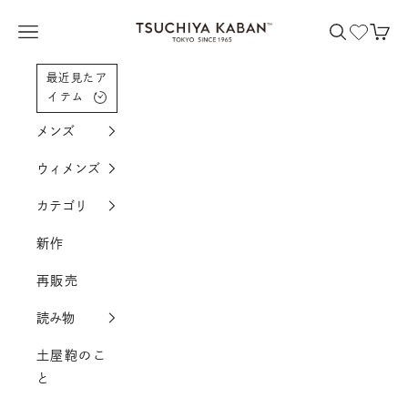
コンテンツへスクロール
土屋鞄製造所
メニューを開く
検索を開く
カー
最近見たア
イテム
メンズ
ウィメンズ
カテゴリ
新作
再販売
読み物
土屋鞄のこ
と