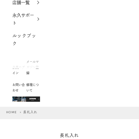
店舗一覧
永久サポー
ト
ルックブッ
ク
メールマ
会員ログ
ガジン登
イン
録
お問い合
修理につ
わせ
いて
HOME
> 長札入れ
長札入れ