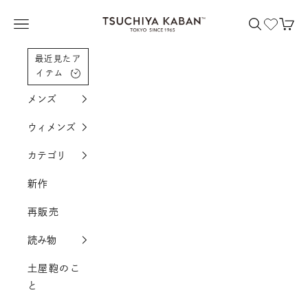
コンテンツへスクロール
土屋鞄製造所
メニューを開く
検索を開く
カー
最近見たア
イテム
メンズ
ウィメンズ
カテゴリ
新作
再販売
読み物
土屋鞄のこ
と