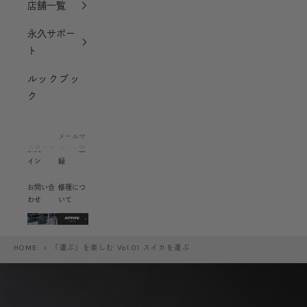
店舗一覧
永久サポー
ト
ルックブッ
ク
メールマ
会員ログ
ガジン登
イン
録
お問い合
修理につ
わせ
いて
HOME
> 「運ぶ」を楽しむ Vol.01 スイカを運ぶ