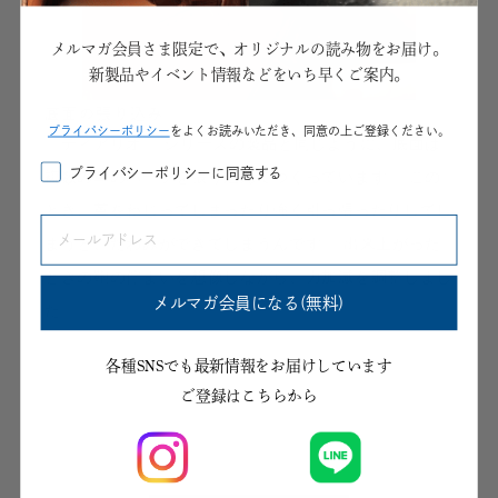
メルマガ会員さま限定で、オリジナルの読み物をお届け。
新製品やイベント情報などをいち早くご案内。
底面の張り込み
プライパシーポリシー
をよくお読みいただき、同意の上ご登録ください。
「
ディアリオ
」 シリーズの製品と同じように、底面は
プライバシーポリシーに同意する
複数の革のパーツを張り込んでつくっています。 この
とき、革をねじってしまったり強く引っ張ったりしてし
まうと、たわみができてしまうんです。 出来上がった
ときの鞄の佇まいを想像しながら、力加減を調整しまし
メルマガ会員になる(無料)
た。
各種SNSでも最新情報をお届けしています
ご登録はこちらから