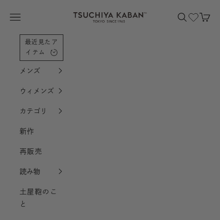
コンテンツへスクロール
土屋鞄製造所
メニューを開く
検索を開く
カー
最近見たア
イテム
メンズ
ウィメンズ
カテゴリ
新作
再販売
読み物
土屋鞄のこ
と