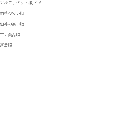
アルファベット順, Z-A
価格の安い順
価格の高い順
古い商品順
新着順
マレゾン 2wayミニトート
ストレイヴン ミディアムシ