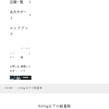
店舗一覧
永久サポー
ト
ルックブッ
ク
メールマ
会員ログ
ガジン登
イン
録
お問い合
修理につ
わせ
いて
HOME
> 800g以下の軽量鞄
800g以下の軽量鞄