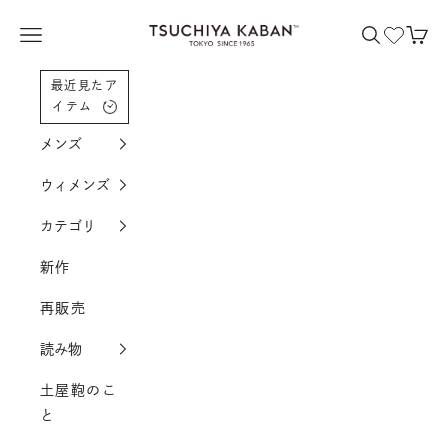
コンテンツへスクロール
土屋鞄製造所
メニューを開く
検索を開く
カー
最近見たア
イテム
メンズ
ウィメンズ
カテゴリ
新作
再販売
読み物
土屋鞄のこ
と