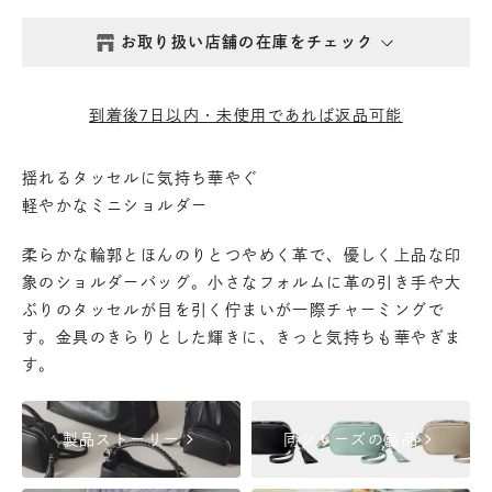
お取り扱い店舗の在庫をチェック
西新井本店
- 在庫 -
△
到着後7日以内・未使用であれば返品可能
鎌倉店
- 在庫 -
△
揺れるタッセルに気持ち華やぐ
軽やかなミニショルダー
丸の内店
- 在庫 -
△
柔らかな輪郭とほんのりとつやめく革で、優しく上品な印
渋谷店
- 在庫 -
△
象のショルダーバッグ。小さなフォルムに革の引き手や大
ぶりのタッセルが目を引く佇まいが一際チャーミングで
す。金具のきらりとした輝きに、きっと気持ちも華やぎま
六本木店
- 在庫 -
△
す。
日本橋店
- 在庫 -
△
chevron_right
chevron_right
製品ストーリー
同シリーズの製品
自由が丘店
- 在庫 -
△