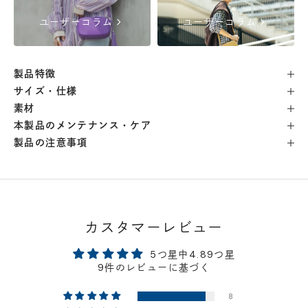
chevron_right
chevron_right
ユーザーコラム
ユーザーコラム
横浜店
- 在庫 -
×
軽井澤工房店
- 在庫 -
△
製品特徴
サイズ・仕様
名古屋店
- 在庫 -
△
素材
本製品のメンテナンス・ケア
製品の注意事項
神戸店
- 在庫 -
△
京都店
- 在庫 -
△
カスタマーレビュー
梅田店
- 在庫 -
△
5つ星中4.89つ星
福岡店
- 在庫 -
△
9件のレビューに基づく
8
店舗に在庫がある場合、お支払金額が合計300,000