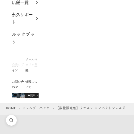
店舗一覧
永久サポー
ト
ルックブッ
ク
メールマ
会員ログ
ガジン登
イン
録
お問い合
修理につ
わせ
いて
HOME
>
ショルダーバッグ
> 【数量限定色】クラルテ コンパクトショルダー
ズームイン