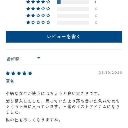
1
円(税込)以下の場合、代引きでのご配送も可能です。
0
新製品については販売開始日より取扱いとなります。
0
在庫状況について
0
※在庫ありの表示の際にも売り切れや他のお客様の取り置きの場合がご
ざいます。
レビューを書く
※在庫状況は随時変動しているため、ご来店時に売り切れの場合がござ
います。
※新製品については、在庫表示が発売開始日までに変動する場合がござ
います。
最新の在庫状況については、ご利用店舗に直接お問い
Sort by
合わせください。
店舗一覧はこちら
06/10/2026
匿名
小柄な女性が使うにはちょうど良い大きさです。
紫を購入しました。思っていたより落ち着いた色味でめち
ゃくちゃ気に入っています。日常のマストアイテムになり
ました。
他の色も欲しくなりますね。