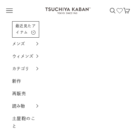
コンテンツへスクロール
土屋鞄製造所
メニューを開く
検索を開く
カー
最近見たア
イテム
メンズ
ウィメンズ
カテゴリ
新作
再販売
読み物
土屋鞄のこ
と