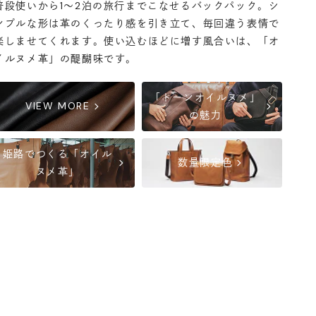
普段使いから1〜2泊の旅行までこなせるバックパック。シ
ンプルな形は革のくったり感を引き立て、毎回違う表情で
楽しませてくれます。使い込むほどに増す風合いは、「オ
イルヌメ革」の醍醐味です。
「トーンオイルヌメ」
chevron_right
chevron_right
VIEW MORE
の魅力
姫路でつくる「オイル
chevron_right
chevron_right
数量限定色
ヌメ革」