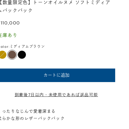
【数量限定色】トーンオイルヌメ ソフトミディア
ムバックパック
セール価格
¥110,000
在庫あり
olor:
ミディアムブラウン
タン
ミディアムブラウン
ブラック
カートに追加
到着後7日以内・未使用であれば返品可能
くったりなじんで愛着深まる
柔らかな形のレザーバックパック