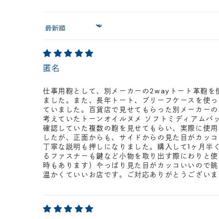
Sort by
匿名
仕事用鞄として、別メーカーの2wayトート革鞄
ました。また、長年トート、ブリーフケースを使っ
ていました。百貨店で見せてもらった別メーカーの
考えていたトーンオイルヌメ ソフトミディアムバ
確認していた複数の鞄を見せてもらい、実際に使用
したが、正面からも、サイドからの見た目がカッコ
丁寧な説明も押しになりました。購入して1ヶ月半
るファスナーも鍵など小物を取り出す際にわりと使
時もあります）やっぱり見た目がカッコいいので眺
温かくていいお店です。ご対応ありがとうございま