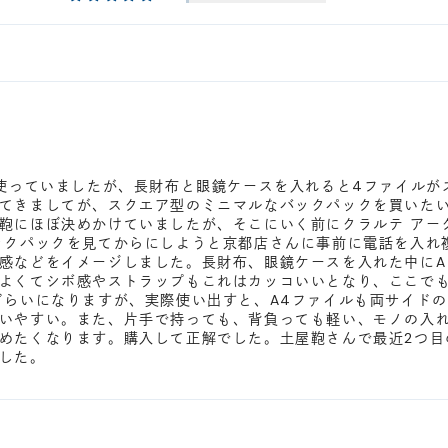
を使っていましたが、長財布と眼鏡ケースを入れると4ファイル
てきましてが、スクエア型のミニマルなバックパックを買いたい
鞄にほぼ決めかけていましたが、そこにいく前にクラルテ アー
ックパックを見てからにしようと京都店さんに事前に電話を入れ
感などをイメージしました。長財布、眼鏡ケースを入れた中にA
よくてシボ感やストラップもこれはカッコいいとなり、ここで
ぐらいになりますが、実際使い出すと、A4ファイルも両サイド
いやすい。また、片手で持っても、背負っても軽い、モノの入
めたくなります。購入して正解でした。土屋鞄さんで最近2つ目
した。