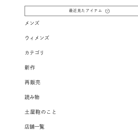
コンテンツへスクロール
最近見たアイテム
メンズ
ウィメンズ
カテゴリ
新作
再販売
読み物
土屋鞄のこと
店舗一覧