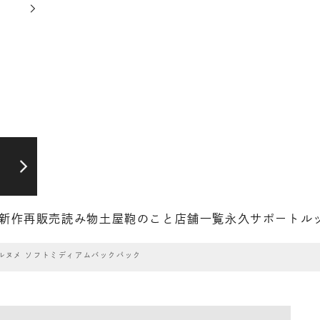
新作
再販売
読み物
土屋鞄のこと
店舗一覧
永久サポート
ル
ルヌメ ソフトミディアムバックパック